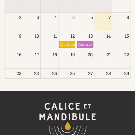
2
3
4
5
6
7
8
9
10
11
12
13
14
15
Création d'encres naturelles
Couture initiation : petits acces
16
17
18
19
20
21
22
23
24
25
26
27
28
29
Couture pour tous stage 1 jour
Crochet initiation
Marché Nocturne de la rue de 
Aquarelle
30
31
1
2
3
4
5