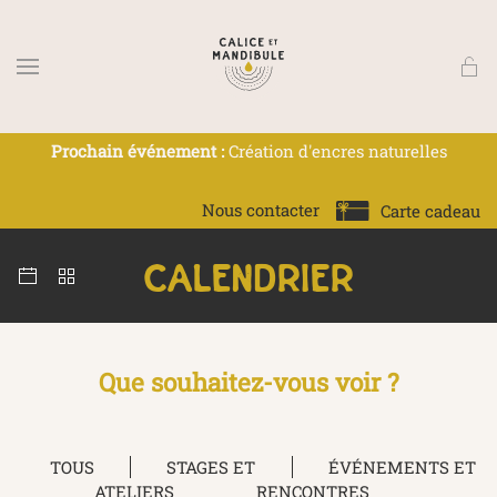
Skip to main content
Prochain événement :
Création d'encres naturelles
Nous contacter
Carte cadeau
calendrier
Que souhaitez-vous voir ?
TOUS
STAGES ET
ÉVÉNEMENTS ET
ATELIERS
RENCONTRES