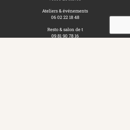
Ateliers & événements
06 02 22 18 48
Resto & salon de t
09 81 90 78 16
NOUS CONTACTER
S'INSCRIRE À LA NEWSLETTER
RETROUVEZ-NOUS SUR :
Paiement sécurisé